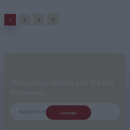
1
2
3
Μπες στην παρέα του We Are
Hormonal
Εγγραφή