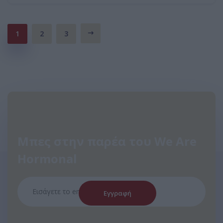
1
2
3
Μπες στην παρέα του We Are
Hormonal
Εγγραφή