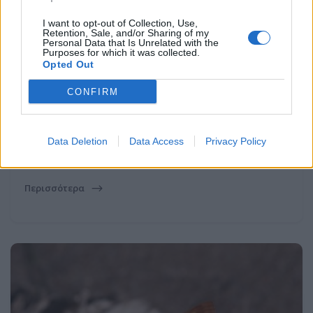
I want to opt-out of Collection, Use,
Retention, Sale, and/or Sharing of my
Personal Data that Is Unrelated with the
Purposes for which it was collected.
Opted Out
CONFIRM
10 Ιαν 2026
Νιώθεις εξάντληση πριν την
Data Deletion
Data Access
Privacy Policy
περίοδο;
Περισσότερα