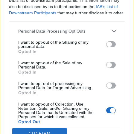
IAB’s list of downstream participants. This information may
Τρόφιμα - Προΐόντα
also be disclosed by us to third parties on the
IAB’s List of
Downstream Participants
that may further disclose it to other
Συμπληρώματα
third parties.
Προΐόντα Περιόδου
Personal Data Processing Opt Outs
Καλλυντικά - Είδη Υγιεινής
I want to opt-out of the Sharing of my
personal data.
Σκεύη Μαγειρικής
Opted In
I want to opt-out of the Sale of my
Personal Data.
Opted In
I want to opt-out of processing my
Personal Data for Targeted Advertising.
Δημοφιλή Άρθρα
Opted In
I want to opt-out of Collection, Use,
Retention, Sale, and/or Sharing of my
Personal Data that Is Unrelated with the
Purposes for which it was collected.
Opted Out
CONFIRM