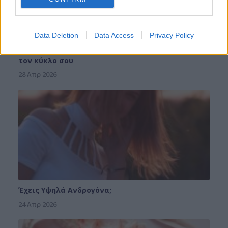
Data Deletion
Data Access
Privacy Policy
Κορτιζόλη και Περίοδος: Πώς το στρες επηρεάζει
τον κύκλο σου
28 Απρ 2026
Έχεις Υψηλά Ανδρογόνα;
24 Απρ 2026