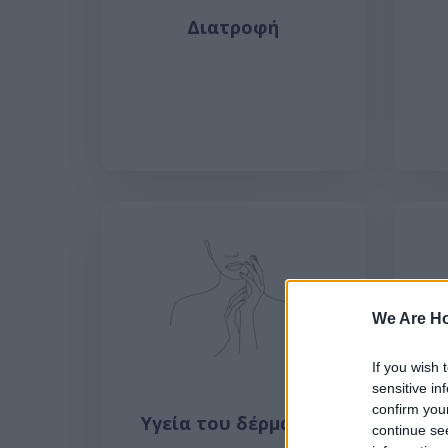
Διατροφή
We Are H
If you wish 
sensitive in
confirm you
Υγεία του δέρματος
Υγ
continue se