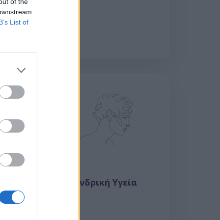
out of the
 downstream
B’s List of
Ανδρική Υγεία