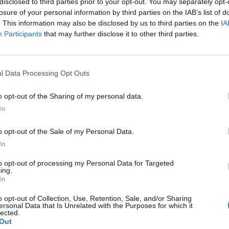
disclosed to third parties prior to your opt-out. You may separately opt-
losure of your personal information by third parties on the IAB’s list of
. This information may also be disclosed by us to third parties on the
IA
Participants
that may further disclose it to other third parties.
l Data Processing Opt Outs
o opt-out of the Sharing of my personal data.
In
o opt-out of the Sale of my Personal Data.
In
to opt-out of processing my Personal Data for Targeted
ing.
In
εξουαλική Υγεία &
Εμμηνόπαυση
o opt-out of Collection, Use, Retention, Sale, and/or Sharing
Σχέσεις
ersonal Data that Is Unrelated with the Purposes for which it
lected.
Out