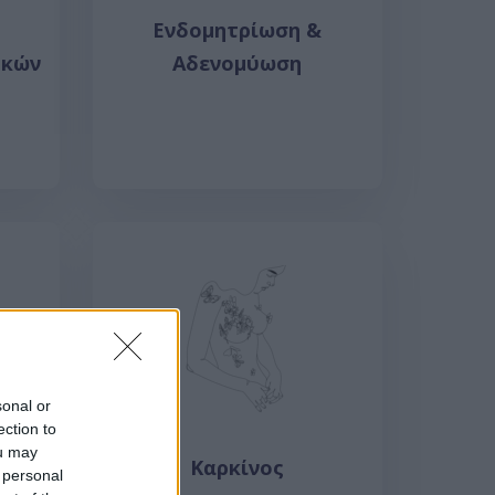
Ενδομητρίωση &
ηκών
Αδενομύωση
sonal or
ection to
ou may
Καρκίνος
 personal