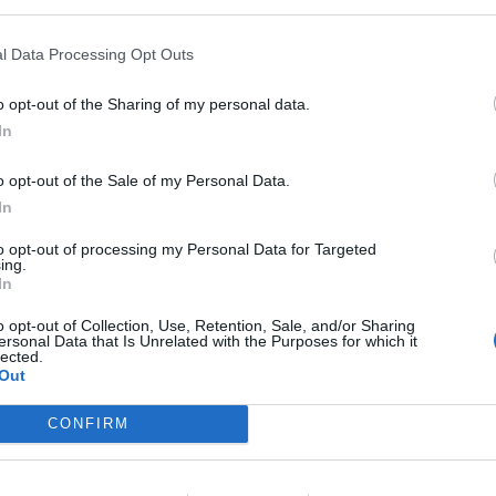
l Data Processing Opt Outs
o opt-out of the Sharing of my personal data.
In
o opt-out of the Sale of my Personal Data.
In
27 Ιουλ 2025
to opt-out of processing my Personal Data for Targeted
ing.
Σύντομος Κύκλος (<24
In
Ημέρες): Αιτίες & Ρόλος
o opt-out of Collection, Use, Retention, Sale, and/or Sharing
ersonal Data that Is Unrelated with the Purposes for which it
Θυρεοειδούς
lected.
Out
Περισσότερα
CONFIRM