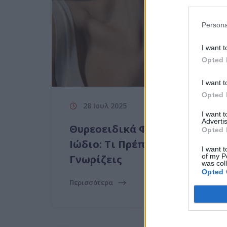
Persona
I want t
Opted 
I want t
Opted 
28 Ιουλ 2025
I want 
Advertis
Θυρεοειδικά Φάρμακα &
Opted 
Ιώδιο: Τι Πρέπει να
I want t
of my P
Γνωρίζεις
was col
Opted 
Περισσότερα