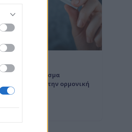
05 Απρ 2024
Πως το κάπνισμα
υποβαθμίζει την ορμονική
σου υγεία.
Περισσότερα