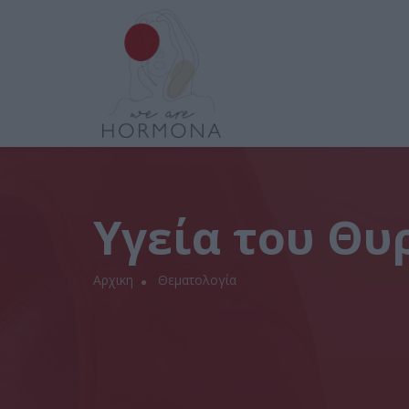
Υγεία του Θυ
Αρχικη
Θεματολογία