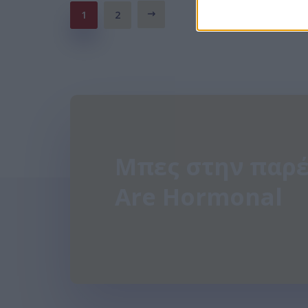
1
2
Μπες στην παρέ
Are Hormonal