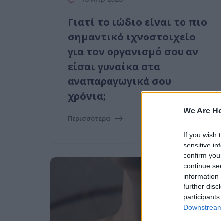
Γιατί το ιώδιο είναι το πιο
σημαντικό ιχνοστοιχείο
για τον οργανισμό σου αν
είσαι γυναίκα στα
αναπαραγωγικά σου
χρόνια;
We Are H
Περισσότερα
If you wish 
sensitive in
confirm you
continue se
information 
further disc
participants
Downstream 