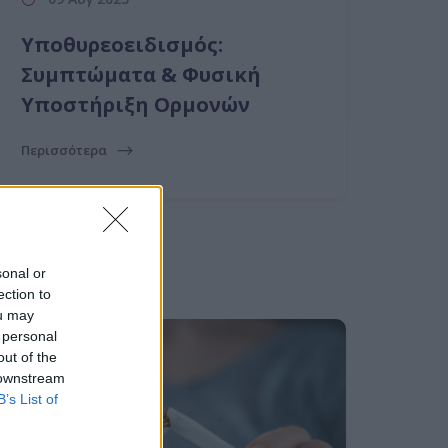
Υποθυρεοειδισμός:
Συμπτώματα & Φυσική
Υποστήριξη Ορμονών
Περισσότερα
sonal or
ection to
ou may
 personal
out of the
 downstream
B’s List of